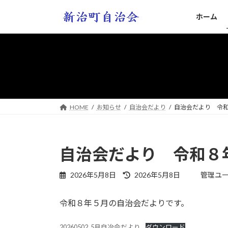
コ
ナ
ホーム
ン
ビ
テ
ゲ
ン
ー
ツ
シ
へ
ョ
ス
ン
キ
に
ッ
移
HOME
お知らせ
自治会だより
自治会だより 令
プ
動
自治会だより 令和８
最
2026年5月8日
2026年5月8日
管理ユ
終
更
令和８年５月の自治会だよりです。
新
日
時
20260502_5月自冶会だより
ダウンロード