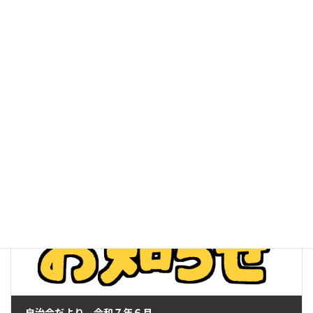
表 圓光寺
西の前 自治会館
谷戸 新治小学校
旭ヶ丘 プリメリア前、あさひが丘幼稚園
持ち物：手袋（軍手）、ゴミ拾いトング、他
各集合場所には自治会の役員が受付（参加者の記名）をします。
集めたゴミはご自宅のゴミと一緒に処分をお願いします。
皆様のご協力をお願いします。
町内清掃
カテゴリー
前の記事
自治会だより 令和７年６月