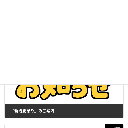
でに「新治みまもり隊」のバッジを付け、さり気なく、子どもた
ちを見守っていただければと思います。
バッジ、キーホルダーは自治会が窓口となり皆様にお渡ししま
す。ご希望の方は近くの自治会役員にお声掛けください。
みまもりボランティア募集
ダウンロード
その他のお知らせ
カテゴリー
前の記事
『新治夏祭り』のご案内
2023年7月7日