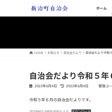
コ
ナ
ホーム
ン
ビ
テ
ゲ
ン
ー
ツ
シ
へ
ョ
ス
ン
キ
に
ッ
移
HOME
お知らせ
自治会だより
自治会だより令和
プ
動
自治会だより令和５年
最
2023年6月4日
2023年6月4日
管理ユ
終
更
令和５年６月の自治会だよりです。
新
日
時
20230603_6月自冶会だより
ダウンロード