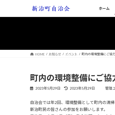
コ
ナ
ホーム
ン
ビ
テ
ゲ
ン
ー
ツ
シ
へ
ョ
ス
ン
キ
に
ッ
移
HOME
お知らせ
イベント
町内の環境整備にご協
プ
動
町内の環境整備にご協
最
2023年5月29日
2023年5月29日
管理
終
更
自治会では年2回、環境整備として町内の清掃
新
日
新治町民の皆さんの参加をお願いします。
時