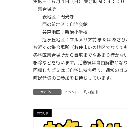
実施日：６月４日（日） 集合時間：９：０
:
集合場所
表地区：円光寺
西の前地区：自治会館
谷戸地区：新治小学校
旭ヶ丘地区：プルメリア前 または あさひ
お近くの集合場所（お住まいの地区でなくて
各地区集合場所から自宅までやあまり行かな
駆除などを行います。活動後は自由解散とな
回収したゴミはご自宅に持ち帰り、通常のゴ
町民皆様のご参加をお待ちしています。
イベント
、
町内清掃
カテゴリー
前の記事